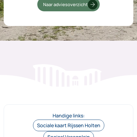
arrow_forward
Naar adviesoverzicht
Handige links:
Sociale kaart Rijssen Holten
Sociaal Vraagplein