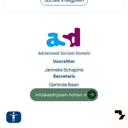
Voorzitter
Janneke Schapink
Ga naar hoofdinhoud
Secretaris
Gerlinde Baan
A+
A-
arrow_forward
info@asdrijssen-holten.nl
Hoog contrast
accessibility_new